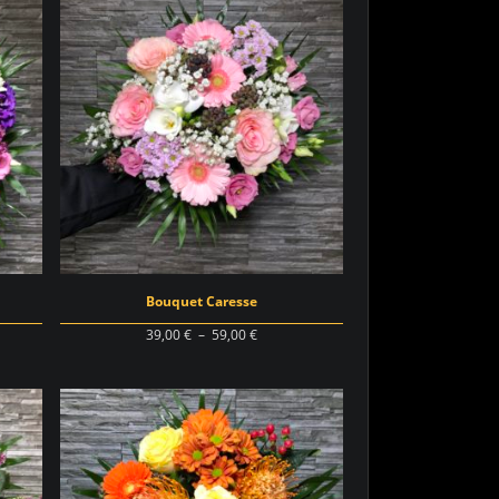
€
45,00 €
à
€
65,00 €
Bouquet Caresse
Plage
39,00
€
–
59,00
€
de
prix :
€
39,00 €
à
€
59,00 €