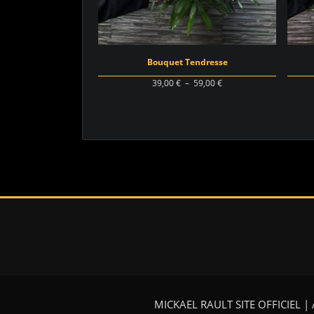
Bouquet Tendresse
Plage
39,00
€
–
59,00
€
de
prix :
39,00 €
à
59,00 €
MICKAEL RAULT SITE OFFICIEL | A