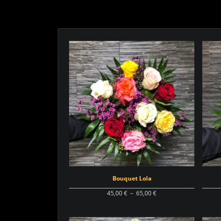
Bouquet Lola
Plage
45,00
€
–
65,00
€
de
prix :