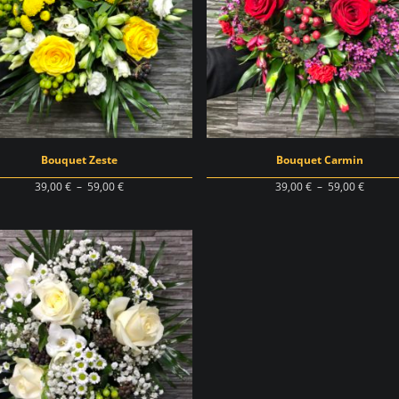
Bouquet Zeste
Bouquet Carmin
Plage
Plage
39,00
€
–
59,00
€
39,00
€
–
59,00
€
de
de
prix :
prix :
39,00 €
39,00 
à
à
59,00 €
59,00 