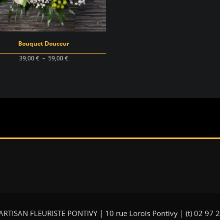
Bouquet Douceur
Plage
39,00
€
–
59,00
€
de
prix :
39,00 €
à
59,00 €
RTISAN FLEURISTE PONTIVY | 10 rue Lorois Pontivy | (t) 02 97 2