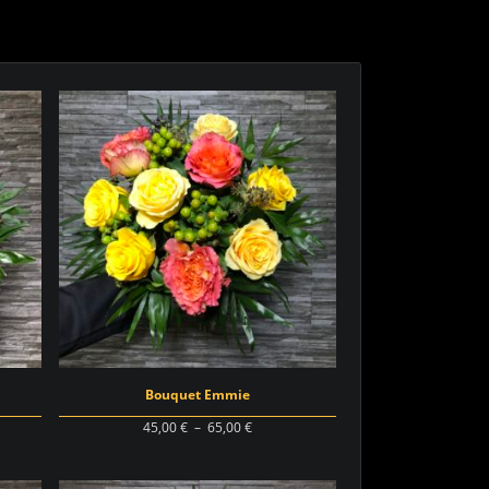
Bouquet Emmie
Plage
45,00
€
–
65,00
€
de
prix :