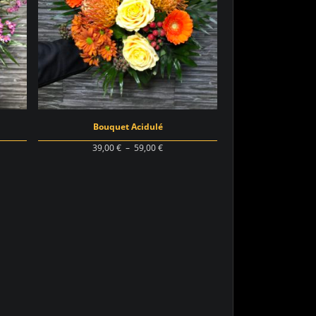
Bouquet Acidulé
Plage
39,00
€
–
59,00
€
de
prix :
€
39,00 €
à
€
59,00 €