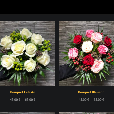
Bouquet Céleste
Bouquet Bleuenn
Plage
Plage
45,00
€
–
65,00
€
45,00
€
–
65,00
€
de
de
prix :
prix :