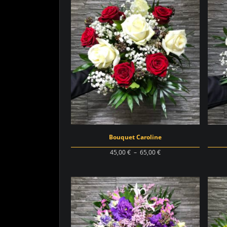
45,00 €
à
65,00 €
Bouquet Caroline
Plage
45,00
€
–
65,00
€
de
prix :
45,00 €
à
65,00 €