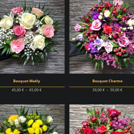
45,00 €
45,00 
à
à
65,00 €
65,00 
Bouquet Maëly
Bouquet Charme
Plage
Plage
45,00
€
–
65,00
€
39,00
€
–
59,00
€
de
de
prix :
prix :
45,00 €
39,00 
à
à
65,00 €
59,00 