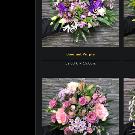
Bouquet Purple
Plage
39,00
€
–
59,00
€
de
prix :
39,00 €
à
59,00 €