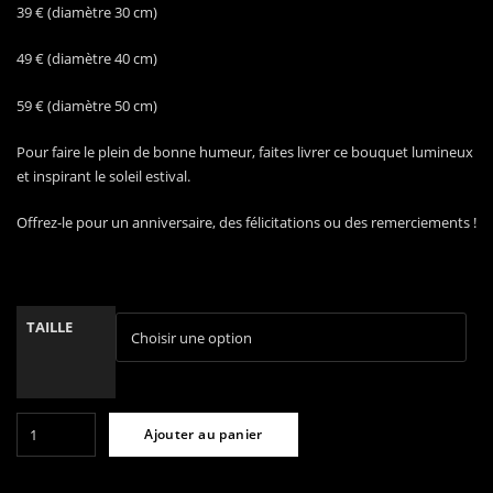
39,00 €
39 € (diamètre 30 cm)
à
49 € (diamètre 40 cm)
59,00 €
59 € (diamètre 50 cm)
Pour faire le plein de bonne humeur, faites livrer ce bouquet lumineux
et inspirant le soleil estival.
Offrez-le pour un anniversaire, des félicitations ou des remerciements !
TAILLE
quantité
Ajouter au panier
de
Bouquet