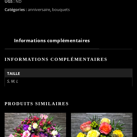
Zeste
UGS :
ND
Catégories :
anniversaire
,
bouquets
Informations complémentaires
INFORMATIONS COMPLÉMENTAIRES
TAILLE
S, M, L
PRODUITS SIMILAIRES