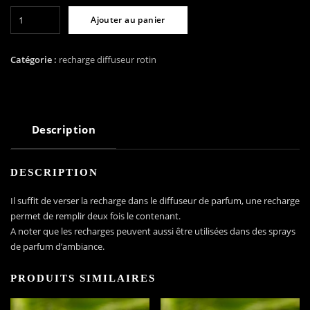
quantité
Ajouter au panier
de
Recharge
200
Catégorie :
recharge diffuseur rotin
ml
pour
bouquet
parfumé
Description
senteur
Fleur
d’Amandier
DESCRIPTION
Il suffit de verser la recharge dans le diffuseur de parfum, une recharge
permet de remplir deux fois le contenant.
A noter que les recharges peuvent aussi être utilisées dans des sprays
de parfum d’ambiance.
PRODUITS SIMILAIRES