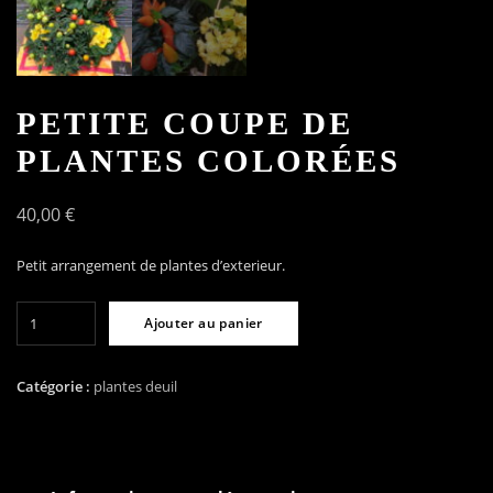
PETITE COUPE DE
PLANTES COLORÉES
40,00
€
Petit arrangement de plantes d’exterieur.
quantité
Ajouter au panier
de
Petite
coupe
Catégorie :
plantes deuil
de
plantes
colorées