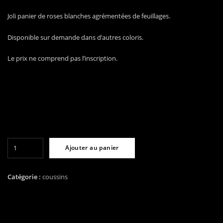
Joli panier de roses blanches agrémentées de feuillages.
Disponible sur demande dans d’autres coloris.
Le prix ne comprend pas l’inscription.
quantité
Ajouter au panier
de
Panier
de
Catégorie :
coussins
roses
blanches