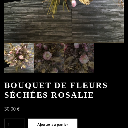
BOUQUET DE FLEURS
SÉCHÉES ROSALIE
30,00
€
quantité
Ajouter au panier
de