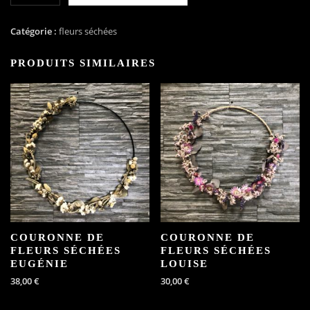
Bouquet
de
Catégorie :
fleurs séchées
fleurs
séchées
PRODUITS SIMILAIRES
Rosalie
COURONNE DE
COURONNE DE
FLEURS SÉCHÉES
FLEURS SÉCHÉES
EUGÉNIE
LOUISE
38,00
€
30,00
€