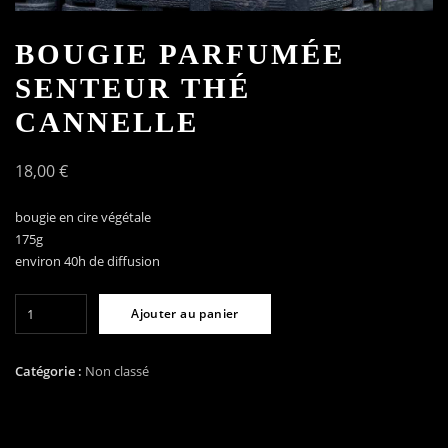
BOUGIE PARFUMÉE
SENTEUR THÉ
CANNELLE
18,00
€
bougie en cire végétale
175g
environ 40h de diffusion
quantité
Ajouter au panier
de
Bougie
parfumée
Catégorie :
Non classé
senteur
Thé
Cannelle