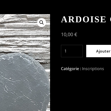
ARDOISE
10,00
€
quantité
Ajouter
de
Ardoise
Catégorie :
Inscriptions
coeur